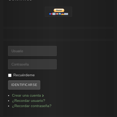
Recuérdeme
IDENTIFICARSE
Crear una cuenta
¿Recordar usuario?
¿Recordar contraseña?