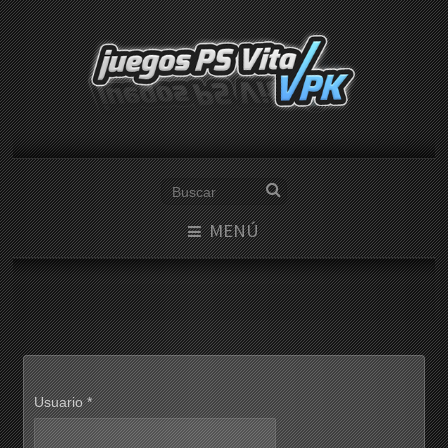
MENÚ
Usuario
*