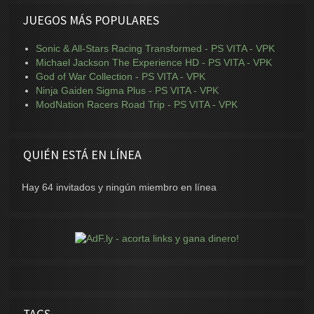
JUEGOS MÁS POPULARES
Sonic & All-Stars Racing Transformed - PS VITA - VPK
Michael Jackson The Experience HD - PS VITA - VPK
God of War Collection - PS VITA - VPK
Ninja Gaiden Sigma Plus - PS VITA - VPK
ModNation Racers Road Trip - PS VITA - VPK
QUIÉN ESTÁ EN LÍNEA
Hay 64 invitados y ningún miembro en línea
TAGS