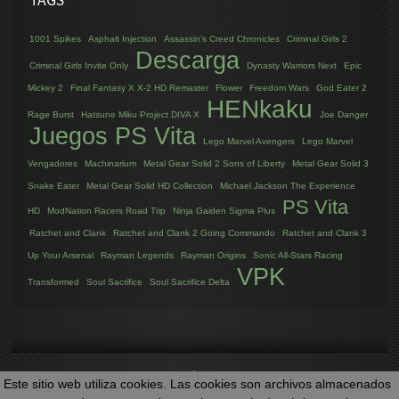
1001 Spikes
Asphalt Injection
Assassin’s Creed Chronicles
Criminal Girls 2
Descarga
Criminal Girls Invite Only
Dynasty Warriors Next
Epic
Mickey 2
Final Fantasy X X-2 HD Remaster
Flower
Freedom Wars
God Eater 2
HENkaku
Rage Burst
Hatsune Miku Project DIVA X
Joe Danger
Juegos PS Vita
Lego Marvel Avengers
Lego Marvel
Vengadores
Machinarium
Metal Gear Solid 2 Sons of Liberty
Metal Gear Solid 3
Snake Eater
Metal Gear Solid HD Collection
Michael Jackson The Experience
PS Vita
HD
ModNation Racers Road Trip
Ninja Gaiden Sigma Plus
Ratchet and Clank
Ratchet and Clank 2 Going Commando
Ratchet and Clank 3
Up Your Arsenal
Rayman Legends
Rayman Origins
Sonic All-Stars Racing
VPK
Transformed
Soul Sacrifice
Soul Sacrifice Delta
Este sitio web utiliza cookies. Las cookies son archivos almacenados