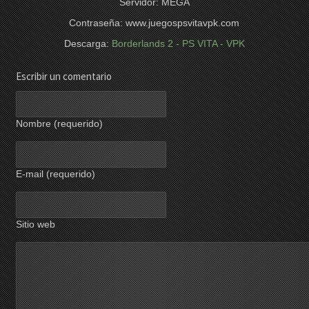
Servidor: MEGA
Contraseña: www.juegospsvitavpk.com
Descarga:
Borderlands 2 - PS VITA - VPK
Escribir un comentario
Nombre (requerido)
E-mail (requerido)
Sitio web