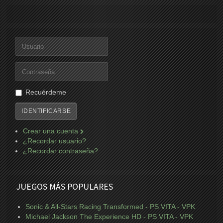
Recuérdeme
IDENTIFICARSE
Crear una cuenta
¿Recordar usuario?
¿Recordar contraseña?
JUEGOS MÁS POPULARES
Sonic & All-Stars Racing Transformed - PS VITA - VPK
Michael Jackson The Experience HD - PS VITA - VPK