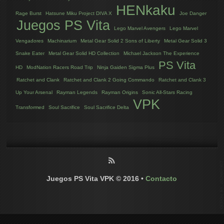
HENkaku
Rage Burst
Hatsune Miku Project DIVA X
Joe Danger
Juegos PS Vita
Lego Marvel Avengers
Lego Marvel
Vengadores
Machinarium
Metal Gear Solid 2 Sons of Liberty
Metal Gear Solid 3
Snake Eater
Metal Gear Solid HD Collection
Michael Jackson The Experience
PS Vita
HD
ModNation Racers Road Trip
Ninja Gaiden Sigma Plus
Ratchet and Clank
Ratchet and Clank 2 Going Commando
Ratchet and Clank 3
Up Your Arsenal
Rayman Legends
Rayman Origins
Sonic All-Stars Racing
VPK
Transformed
Soul Sacrifice
Soul Sacrifice Delta
Juegos PS Vita VPK © 2016
•
Contacto