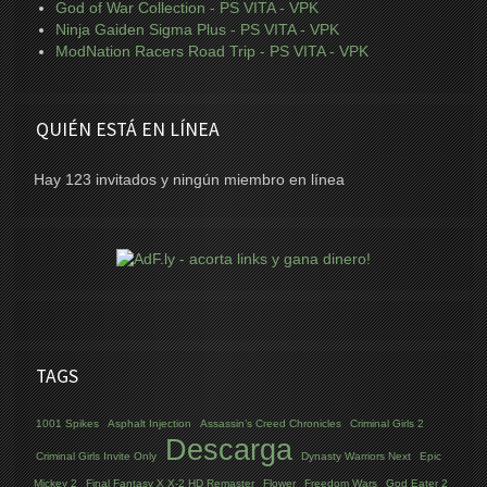
God of War Collection - PS VITA - VPK
Ninja Gaiden Sigma Plus - PS VITA - VPK
ModNation Racers Road Trip - PS VITA - VPK
QUIÉN ESTÁ EN LÍNEA
Hay 123 invitados y ningún miembro en línea
TAGS
1001 Spikes
Asphalt Injection
Assassin’s Creed Chronicles
Criminal Girls 2
Descarga
Criminal Girls Invite Only
Dynasty Warriors Next
Epic
Mickey 2
Final Fantasy X X-2 HD Remaster
Flower
Freedom Wars
God Eater 2