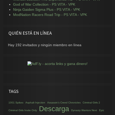
God of War Collection - PS VITA - VPK
Ninja Gaiden Sigma Plus - PS VITA - VPK
ModNation Racers Road Trip - PS VITA - VPK
QUIÉN ESTÁ EN LÍNEA
Hay 192 invitados y ningún miembro en línea
TAGS
1001 Spikes
Asphalt Injection
Assassin’s Creed Chronicles
Criminal Girls 2
Descarga
Criminal Girls Invite Only
Dynasty Warriors Next
Epic