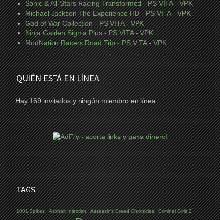
Sonic & All-Stars Racing Transformed - PS VITA - VPK
Michael Jackson The Experience HD - PS VITA - VPK
God of War Collection - PS VITA - VPK
Ninja Gaiden Sigma Plus - PS VITA - VPK
ModNation Racers Road Trip - PS VITA - VPK
QUIÉN ESTÁ EN LÍNEA
Hay 169 invitados y ningún miembro en línea
TAGS
1001 Spikes
Asphalt Injection
Assassin’s Creed Chronicles
Criminal Girls 2