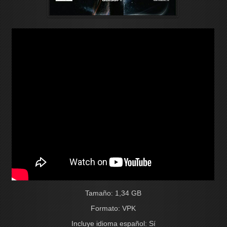
Tamaño: 1,34 GB
Formato: VPK
Incluye idioma español: Sí