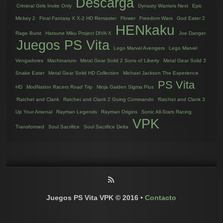
Descarga
Criminal Girls Invite Only
Dynasty Warriors Next
Epic
Mickey 2
Final Fantasy X X-2 HD Remaster
Flower
Freedom Wars
God Eater 2
HENkaku
Rage Burst
Hatsune Miku Project DIVA X
Joe Danger
Juegos PS Vita
Lego Marvel Avengers
Lego Marvel
Vengadores
Machinarium
Metal Gear Solid 2 Sons of Liberty
Metal Gear Solid 3
Snake Eater
Metal Gear Solid HD Collection
Michael Jackson The Experience
PS Vita
HD
ModNation Racers Road Trip
Ninja Gaiden Sigma Plus
Ratchet and Clank
Ratchet and Clank 2 Going Commando
Ratchet and Clank 3
Up Your Arsenal
Rayman Legends
Rayman Origins
Sonic All-Stars Racing
VPK
Transformed
Soul Sacrifice
Soul Sacrifice Delta
Juegos PS Vita VPK © 2016
•
Contacto