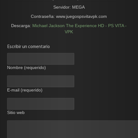
Servidor: MEGA
Contraseña: www.juegospsvitavpk.com
Descarga:
Michael Jackson The Experience HD - PS VITA -
VPK
Escribir un comentario
Nombre (requerido)
E-mail (requerido)
Sitio web