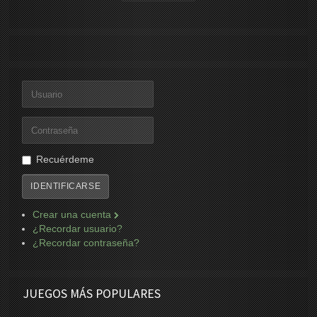
Recuérdeme
IDENTIFICARSE
Crear una cuenta
¿Recordar usuario?
¿Recordar contraseña?
JUEGOS MÁS POPULARES